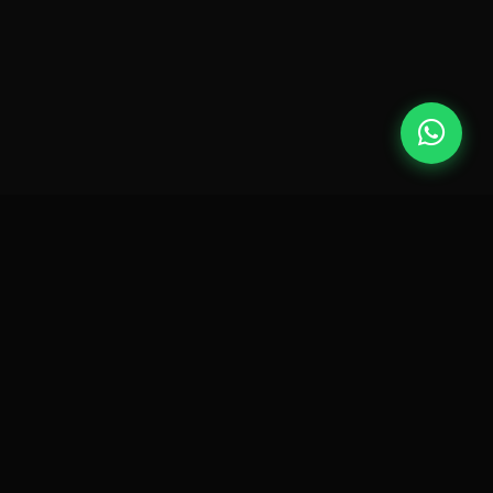
Lexinfo | Soluções em TI.
Desde 1994 transformando negócios
com tecnologia.
SERVIÇOS
EMPRESA
CONTATO