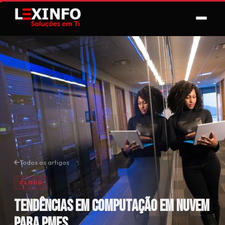
Todos os artigos
CLOUD
Tendências em Computação em Nuvem
para PMEs