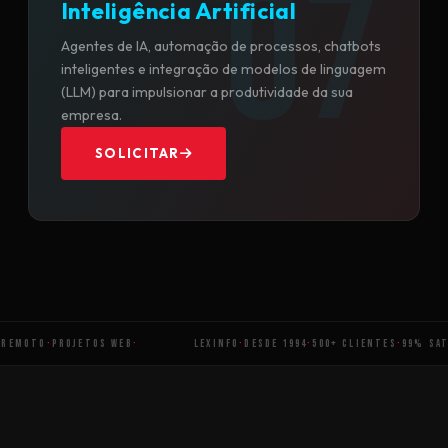
Inteligência Artificial
Agentes de IA, automação de processos, chatbots
inteligentes e integração de modelos de linguagem
(LLM) para impulsionar a produtividade da sua
empresa.
SOLICITAR
UPORTE REMOTO
·
PROJETOS WEB
·
LEXINFO
·
DESDE 1994
·
500+ CLIENTES
·