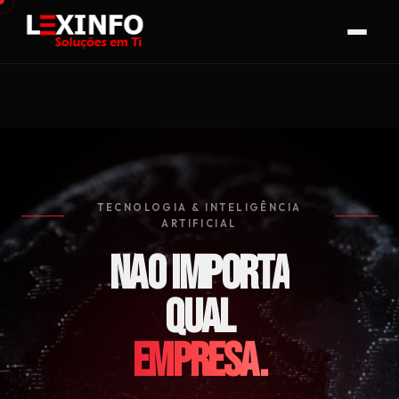
TECNOLOGIA & INTELIGÊNCIA
ARTIFICIAL
NÃO IMPORTA
QUAL
D
E
C
T
Y
Y
V
V