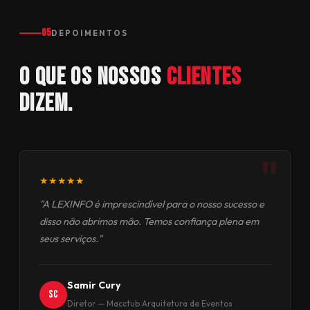
05
DEPOIMENTOS
O que os nossos
clientes
dizem.
"
★★★★★
"A LEXINFO é imprescindível para o nosso sucesso e
disso não abrimos mão. Temos confiança plena em
seus serviços."
Samir Cury
SC
Diretor — Macctub Arquitetura de Eventos