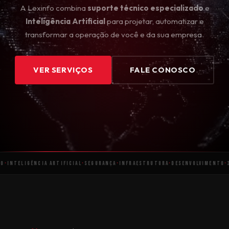
A Lexinfo combina
suporte técnico especializado
e
Inteligência Artificial
para projetar, automatizar e
transformar a operação de você e da sua empresa.
VER SERVIÇOS
FALE CONOSCO
IGÊNCIA ARTIFICIAL
·
SEGURANÇA
·
INFRAESTRUTURA
·
DESENVOLVIMENTO
·
30 ANOS 