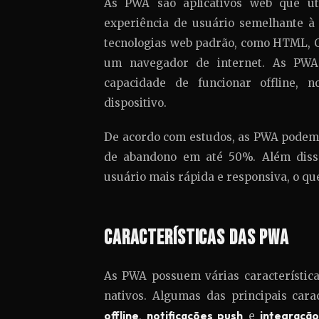
As PWA são aplicativos web que ut
experiência de usuário semelhante à 
tecnologias web padrão, como HTML, C
um navegador de internet. As PWA 
capacidade de funcionar offline, 
dispositivo.
De acordo com estudos, as PWA podem 
de abandono em até 50%. Além diss
usuário mais rápida e responsiva, o qu
Características das PWA
As PWA possuem várias característica
nativos. Algumas das principais cara
offline
,
notificações push
e
integração