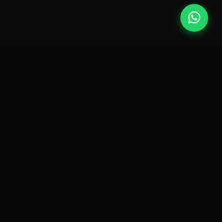
ERVIÇOS
EMPRESA
CONTATO
porte Remoto
Sobre Nós
suporte@lexinfo.com.br
spedagem de Sites
Portfólio
(11) 9 9871-6703
senvolvimento de Sites
Blog
Seg–Sex 09:00–18:00
stemas Web
Contato