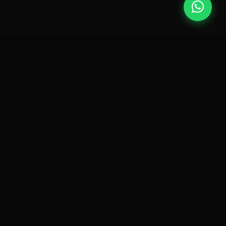
Lexinfo | Soluções em TI.
Desde 1994 transformando negócios
com tecnologia.
SERVIÇOS
EMPRESA
CONTATO
Suporte Remoto
Sobre Nós
suporte@lexinfo.com.br
Hospedagem de Sites
Portfólio
(11) 9 9871-6703
Desenvolvimento de Sites
Blog
Seg–Sex 09:00–18:00
Sistemas Web
Contato