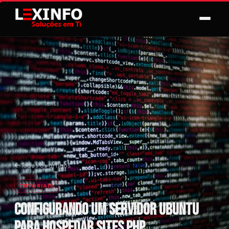
Todos os artigos
TUTORIAIS
Configurando um Servidor Ubuntu
para Hospedar Sites PHP