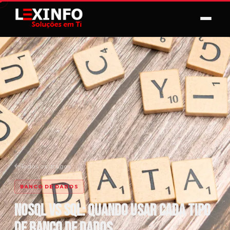
Todos os artigos
BANCO DE DADOS
NoSQL vs SQL: quando usar cada tipo
de banco de dados